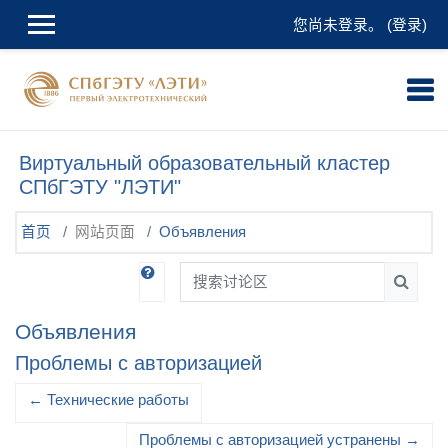
跳到主要内容
您尚未登录。 (
登录
)
Виртуальный образовательный кластер
СПбГЭТУ "ЛЭТИ"
首页
网站页面
Объявления
搜索讨论区
搜索讨
Объявления
Проблемы с авторизацией
← Технические работы
Проблемы с авторизацией устранены →