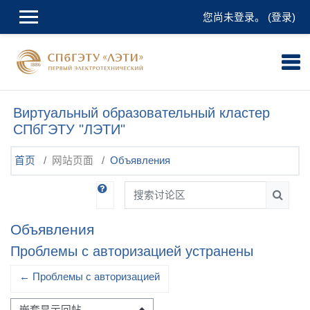
跳到主要内容
您尚未登录。 (
登录
)
Виртуальный образовательный кластер
СПбГЭТУ "ЛЭТИ"
首页
网站页面
Объявления
搜索讨论区
搜索讨
Объявления
Проблемы с авторизацией устранены
← Проблемы с авторизацией