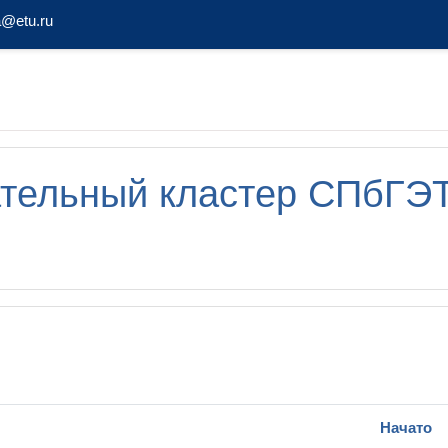
@etu.ru
ательный кластер СПбГЭ
Начато