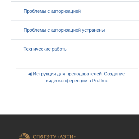
Статус
Список обсуждений. Показано 3 и
Проблемы с авторизацией
Проблемы с авторизацией устранены
Технические работы
◀︎ Иструкция для преподавателей. Создание 
Пе
видеоконференции в Pruffme